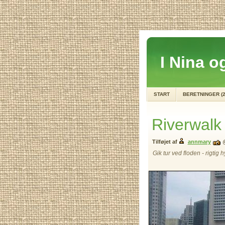
I Nina og
START
BERETNINGER (2
Riverwalk
Tilføjet af
annmary
Gik tur ved floden - rigti