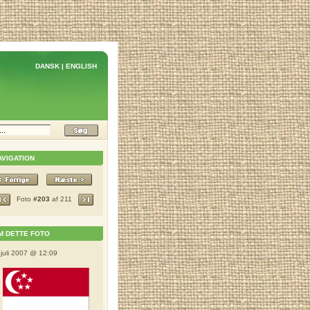
DANSK
|
ENGLISH
AVIGATION
Foto
#203
af 211
M DETTE FOTO
 juli 2007 @ 12:09