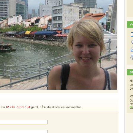
V
S
H
De
g
K
De
fo
r din
IP 216.73.217.84
gemt, nÃ¥r du skriver en kommentar.
Sk