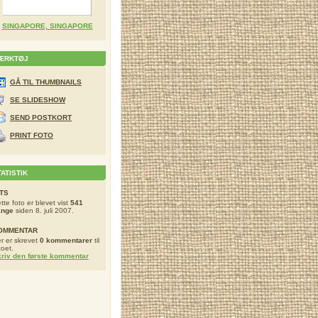
SINGAPORE, SINGAPORE
ÆRKTØJ
GÅ TIL THUMBNAILS
SE SLIDESHOW
SEND POSTKORT
PRINT FOTO
TATISTIK
ITS
tte foto er blevet vist
541
ange
siden 8. juli 2007.
OMMENTAR
r er skrevet
0 kommentarer
til
toet.
riv den første kommentar