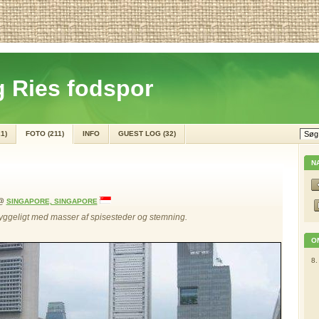
 Ries fodspor
1)
FOTO (211)
INFO
GUEST LOG (32)
N
@
SINGAPORE, SINGAPORE
g hyggeligt med masser af spisesteder og stemning.
O
8.