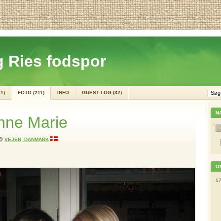
 Ries fodspor
1)
FOTO (211)
INFO
GUEST LOG (32)
N
nne Marie
@
VEJEN, DANMARK
O
17