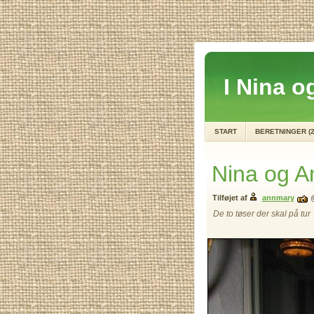
I Nina og
START
BERETNINGER (2
Nina og A
Tilføjet af
annmary
De to tøser der skal på tur