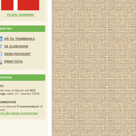
VEJEN, DANMARK
ÆRKTØJ
GÅ TIL THUMBNAILS
SE SLIDESHOW
SEND POSTKORT
PRINT FOTO
TATISTIK
ITS
tte foto er blevet vist
813
ange
siden 17. oktober 2006.
OMMENTAR
r er skrevet
0 kommentarer
til
toet.
riv den første kommentar