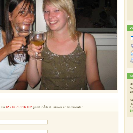
V
S
H
De
g
K
De
r din
IP 216.73.216.102
gemt, nÃ¥r du skriver en kommentar.
fo
Sk