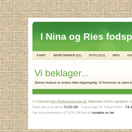
I Nina og Ries fodsp
START
BERETNINGER (21)
FOTO (211)
INFO
GU
Vi beklager...
Denne feature er endnu ikke tilgængelig. Vi forventer at være kl
© Copyright
http://findninaogrie.tlog.dk
. Materialet må ikke gengives ud
Dette site er en del af
TLOG.DK
- Travel Logs for Travel Folks! -
Få d
Har du kommentarer til TLOG.DK kan du
kontakte os her.