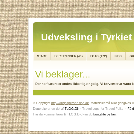
Udveksling i Tyrkiet
START
BERETNINGER (49)
FOTO (172)
INFO
GU
Vi beklager...
Denne feature er endnu ikke tilgængelig. Vi forventer at være kl
© Copyright
http://chrjespersen.tlog.dk
. Materialet må ikke gengives ud
Dette site er en del af
TLOG.DK
- Travel Logs for Travel Folks! -
Få d
Har du kommentarer til TLOG.DK kan du
kontakte os her.