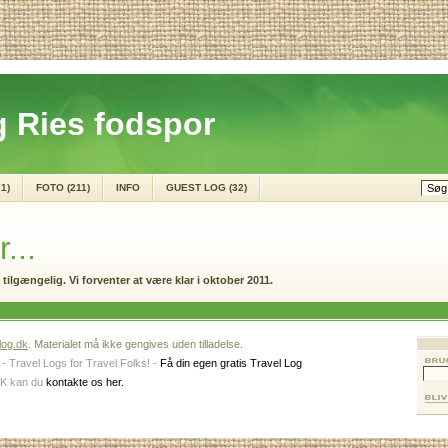
 Ries fodspor
1)
FOTO (211)
INFO
GUEST LOG (32)
...
tilgængelig. Vi forventer at være klar i oktober 2011.
tlog.dk
. Materialet må ikke gengives uden tilladelse.
- Travel Logs for Travel Folks! -
Få din egen gratis Travel Log
DK kan du
kontakte os her.