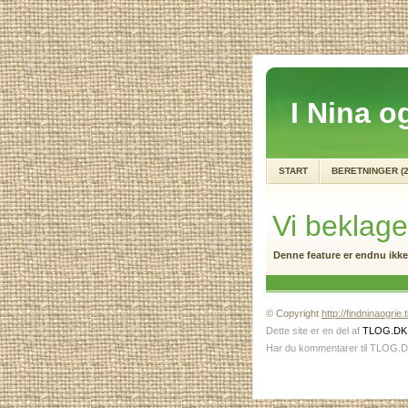
I Nina og
START
BERETNINGER (2
Vi beklager
Denne feature er endnu ikke 
© Copyright
http://findninaogrie.
Dette site er en del af
TLOG.DK
Har du kommentarer til TLOG.