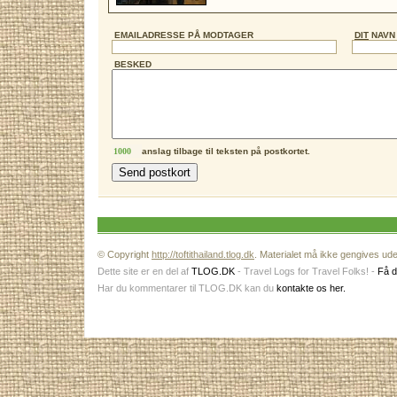
EMAILADRESSE PÅ MODTAGER
DIT
NAVN
BESKED
anslag tilbage til teksten på postkortet.
© Copyright
http://toftithailand.tlog.dk
. Materialet må ikke gengives uden
Dette site er en del af
TLOG.DK
- Travel Logs for Travel Folks! -
Få d
Har du kommentarer til TLOG.DK kan du
kontakte os her.