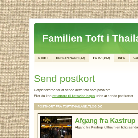
Familien Toft i Thai
START
BERETNINGER (12)
FOTO (192)
INFO
GU
Send postkort
Udfyld felterne for at sende dette foto som postkort.
Eller du kan
returnere til fotovisningen
uden at sende postkortet.
POSTKORT FRA TOFTITHAILAND.TLOG.DK
Afgang fra Kastrup
Afgang fra Kastrup lufthavn en tidlig søn