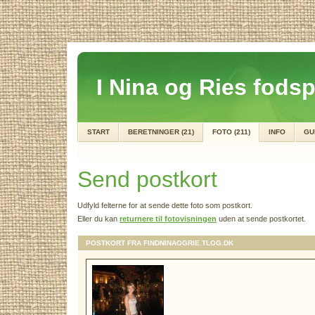
I Nina og Ries fodsp
START
BERETNINGER (21)
FOTO (211)
INFO
GU
Send postkort
Udfyld felterne for at sende dette foto som postkort.
Eller du kan
returnere til fotovisningen
uden at sende postkortet.
POSTKORT FRA FINDNINAOGRIE.TLOG.DK