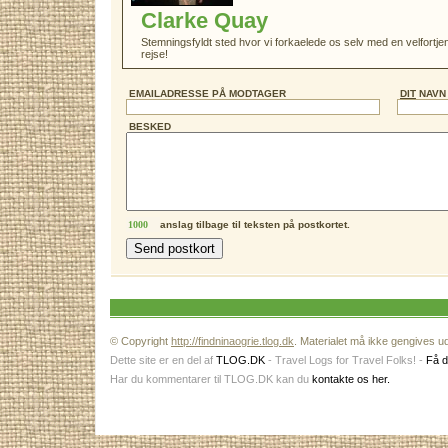
Clarke Quay
Stemningsfyldt sted hvor vi forkaelede os selv med en velfortj
rejse!
EMAILADRESSE PÅ MODTAGER
DIT
NAVN
BESKED
anslag tilbage til teksten på postkortet.
© Copyright
http://findninaogrie.tlog.dk
. Materialet må ikke gengives ud
Dette site er en del af
TLOG.DK
- Travel Logs for Travel Folks! -
Få d
Har du kommentarer til TLOG.DK kan du
kontakte os her.