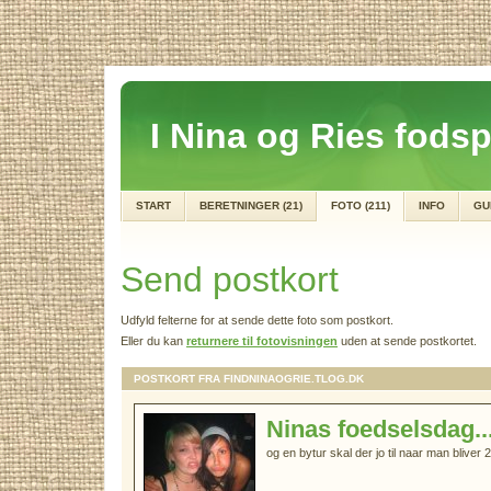
I Nina og Ries fodsp
START
BERETNINGER (21)
FOTO (211)
INFO
GU
Send postkort
Udfyld felterne for at sende dette foto som postkort.
Eller du kan
returnere til fotovisningen
uden at sende postkortet.
POSTKORT FRA FINDNINAOGRIE.TLOG.DK
Ninas foedselsdag..
og en bytur skal der jo til naar man bliver 2