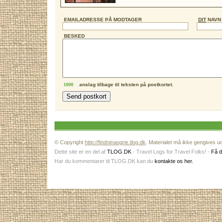
EMAILADRESSE PÅ MODTAGER
DIT
NAVN
BESKED
anslag tilbage til teksten på postkortet.
© Copyright
http://findninaogrie.tlog.dk
. Materialet må ikke gengives ud
Dette site er en del af
TLOG.DK
- Travel Logs for Travel Folks! -
Få d
Har du kommentarer til TLOG.DK kan du
kontakte os her.