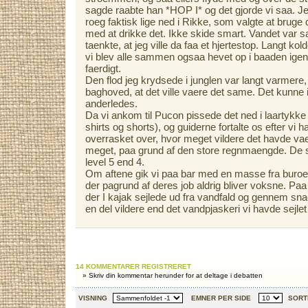
sagde raabte han *HOP I* og det gjorde vi saa. Je
roeg faktisk lige ned i Rikke, som valgte at bruge 
med at drikke det. Ikke skide smart. Vandet var s
taenkte, at jeg ville da faa et hjertestop. Langt ko
vi blev alle sammen ogsaa hevet op i baaden igen re
faerdigt.
Den flod jeg krydsede i junglen var langt varmere,
baghoved, at det ville vaere det same. Det kunne
anderledes.
Da vi ankom til Pucon pissede det ned i laartykke s
shirts og shorts), og guiderne fortalte os efter vi h
overrasket over, hvor meget vildere det havde vaer
meget, paa grund af den store regnmaengde. De s
level 5 end 4.
Om aftene gik vi paa bar med en masse fra buroe
der pagrund af deres job aldrig bliver voksne. Paa
der I kajak sejlede ud fra vandfald og gennem sna
en del vildere end det vandpjaskeri vi havde sejlet 
14 KOMMENTARER REGISTRERET
» Skriv din kommentar herunder for at deltage i debatten
VISNING
EMNER PER SIDE
SORT