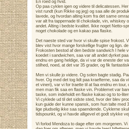
En roed og hvid.
Op paa cyklen igen og videre til delicatessen. Her
vist rundt (kun Rikke og jeg) og saa alle de produ
lavede, og hvordan alting kom fra det same omra
var alt fra tappernade til chokolade, vin, whiskey
andet. Alting i bedste kvalitet. Ikke noget Netto-s
noget chokolade og en kakao paa flaske.
Det naeste sted var hvor vi skulle spise frokost. V
blev vist hvor mange forskellige frugter og lign. d
Frokosten bestod af den bedste sandwich I hele 
koedet i sandwichen, saa var alt andet dyrket paa
endnu en gang heldige, da vi var de eneste der var
stilhed, noed, at det var 35 grader, og fik fantasti
Men vi skulle jo videre. Og solen bagte stadig. Pa
hver. Og med det tog lidt paa kraefterne, saa da v
et vineri), var vi for traette til at faa endnu en tou
men man fik saa en flaske vin. Problemet var bare
taske, som indeholdt en flaske kakao og to to-lite
Vi cyklede ud til det sidste sted, hvor der blev pr
kun guide der kunne spansk, som hun talte med 3
lige pludselig ikke saa spaendende. Cyklerne skull
tidspounkt, og vi havde alligevel et godt stykke vej
Vi forlod Mendoza to dage efter om morgenen. Vi sk
dag foer om aftenen, men vi havde laest billetter