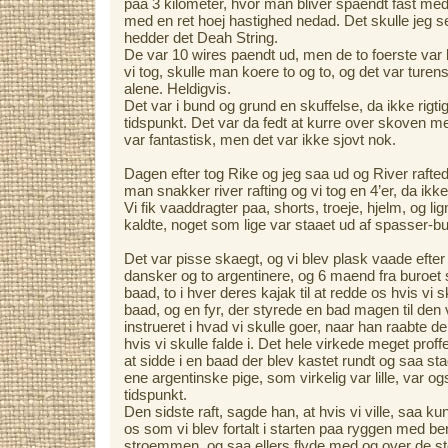
paa 3 kilometer, hvor man bliver spaendt fast med
med en ret hoej hastighed nedad. Det skulle jeg s
hedder det Deah String.
De var 10 wires paendt ud, men de to foerste var 
vi tog, skulle man koere to og to, og det var ture
alene. Heldigvis.
Det var i bund og grund en skuffelse, da ikke rigt
tidspunkt. Det var da fedt at kurre over skoven m
var fantastisk, men det var ikke sjovt nok.
Dagen efter tog Rike og jeg saa ud og River rafted
man snakker river rafting og vi tog en 4’er, da ikk
Vi fik vaaddragter paa, shorts, troeje, hjelm, og li
kaldte, noget som lige var staaet ud af spasser-b
Det var pisse skaegt, og vi blev plask vaade efter 2
dansker og to argentinere, og 6 maend fra buroet 
baad, to i hver deres kajak til at redde os hvis vi s
baad, og en fyr, der styrede en bad magen til den v
instrueret i hvad vi skulle goer, naar han raabte 
hvis vi skulle falde i. Det hele virkede meget proff
at sidde i en baad der blev kastet rundt og saa sta
ene argentinske pige, som virkelig var lille, var og
tidspunkt.
Den sidste raft, sagde han, at hvis vi ville, saa k
os som vi blev fortalt i starten paa ryggen med 
stroemmen, og saa ellers flyde med og over de sto