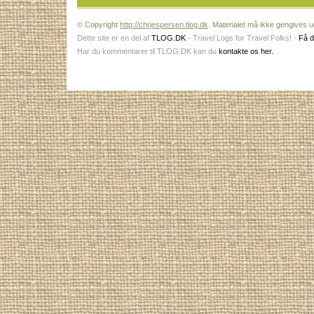
© Copyright
http://chrjespersen.tlog.dk
. Materialet må ikke gengives ud
Dette site er en del af
TLOG.DK
- Travel Logs for Travel Folks! -
Få d
Har du kommentarer til TLOG.DK kan du
kontakte os her.