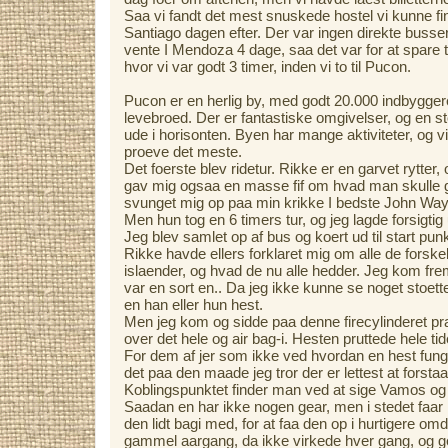
Saa vi fandt det mest snuskede hostel vi kunne finde
Santiago dagen efter. Der var ingen direkte busser
vente I Mendoza 4 dage, saa det var for at spare tid
hvor vi var godt 3 timer, inden vi to til Pucon.
Pucon er en herlig by, med godt 20.000 indbygger
levebroed. Der er fantastiske omgivelser, og en sto
ude i horisonten. Byen har mange aktiviteter, og vi
proeve det meste.
Det foerste blev ridetur. Rikke er en garvet rytter
gav mig ogsaa en masse fif om hvad man skulle g
svunget mig op paa min krikke I bedste John Wayn
Men hun tog en 6 timers tur, og jeg lagde forsigtig
Jeg blev samlet op af bus og koert ud til start punk
Rikke havde ellers forklaret mig om alle de forskell
islaender, og hvad de nu alle hedder. Jeg kom frem
var en sort en.. Da jeg ikke kunne se noget stoett
en han eller hun hest.
Men jeg kom og sidde paa denne firecylinderet pr
over det hele og air bag-i. Hesten pruttede hele tid
For dem af jer som ikke ved hvordan en hest funge
det paa den maade jeg tror der er lettest at forstaa
Koblingspunktet finder man ved at sige Vamos og 
Saadan en har ikke nogen gear, men i stedet faa
den lidt bagi med, for at faa den op i hurtigere omd
gammel aargang, da ikke virkede hver gang, og g