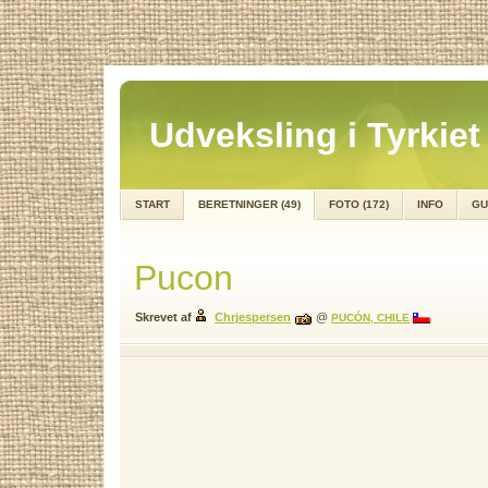
Udveksling i Tyrkiet
START
BERETNINGER (49)
FOTO (172)
INFO
GU
Pucon
Skrevet af
Chrjespersen
@
PUCÓN, CHILE