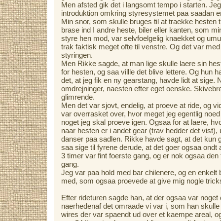
Men afsted gik det i langsomt tempo i starten. Jeg v
introduktion omkring styresystemet paa saadan en 
Min snor, som skulle bruges til at traekke hesten t
brase ind I andre heste, biler eller kanten, som mi
styre hen mod, var selvfoelgelig knaekket og umu
trak faktisk meget ofte til venstre. Og det var med til
styringen.
Men Rikke sagde, at man lige skulle laere sin hes
for hesten, og saa villle det blive lettere. Og hun 
det, at jeg fik en ny gearstang, havde lidt at sige.
omdrejninger, naesten efter eget oenske. Skiveb
glimrende.
Men det var sjovt, endelig, at proeve at ride, og v
var overrasket over, hvor meget jeg egentlig noed 
noget jeg skal proeve igen. Ogsaa for at laere, hvo
naar hesten er i andet gear (trav hedder det vist),
danser paa sadlen. Rikke havde sagt, at det kun g
saa sige til fyrene derude, at det goer ogsaa ondt 
3 timer var fint foerste gang, og er nok ogsaa den 
gang.
Jeg var paa hold med bar chilenere, og en enkelt br
med, som ogsaa proevede at give mig nogle tricks 
Efter rideturen sagde han, at der ogsaa var noget
naerhedenaf det omraade vi var i, som han skulle 
wires der var spaendt ud over et kaempe areal, o