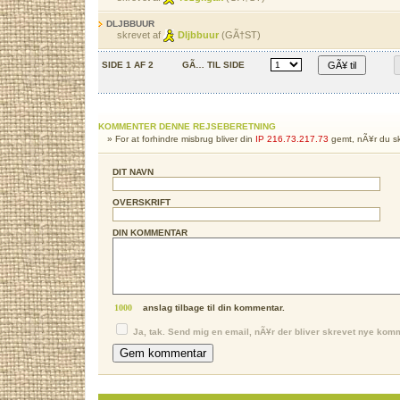
DLJBBUUR
skrevet af
Dljbbuur
(GÃ†ST)
SIDE 1 AF 2
GÃ… TIL SIDE
KOMMENTER DENNE REJSEBERETNING
» For at forhindre misbrug bliver din
IP 216.73.217.73
gemt, nÃ¥r du sk
DIT NAVN
OVERSKRIFT
DIN KOMMENTAR
anslag tilbage til din kommentar.
Ja, tak. Send mig en email, nÃ¥r der bliver skrevet nye kom