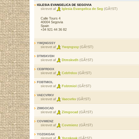
IGLESIA EVANGELICA DE SEGOVIA
skrevet af
Iglesia Evangelica de Seg
(GÃ†ST)
Calle Tours 4
40004 Segovia
Spain
+34 921 44 36 82
YWQNGSSY
skrevet af
Ywqngssy
(GÃ†ST)
DTMSKVDH
skrevet af
Dtmskvdh
(GÃ†ST)
CEBFRDOX
skrevet af
Cebfrdox
(GÃ†ST)
FOBTMIOL
skrevet af
Fobtmiol
(GÃ†ST)
VAECVRKV
skrevet af
Vaecvrkv
(GÃ†ST)
ZIMGOCAD
skrevet af
Zimgocad
(GÃ†ST)
COVMIENZ
skrevet af
Covmienz
(GÃ†ST)
YOZGKGAK
skrevet af
Yozgkgak
(GÃ†ST)